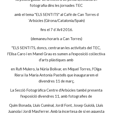
fotografia dins les jornades TEC 
amb el tema "ELS SENTITS" al Cafè de Can Torres d
´Arbúcies (Girona/Catalonia/Spain) 
fins el 7 d´Aril 2016.
(demaneu horaris a Can Torres)
"ELS SENTITS, doncs, centraran les activitats del TEC, 
l'Elisa Caro i en Manel Grau es sumen a l'exposició col.lectiva 
d'arts plàstiques amb 
en Rufi Mulero, la Núria Bolívar, en Miquel Torres, l'Olga 
Riera i la Maria Antonia Pastells que inaugurarem el 
divendres 11 de març.
La Secció Fotogràfica Centre d'Arbúcies també presenta 
l'exposició divendres 11, amb fotografies de 
Quim Bonada, Lluis Cuminal, Jordi Font, Josep Guiolà, Lluís 
Juanola i Jordi Masferrer. Amb la incertesa de si en aquesta 