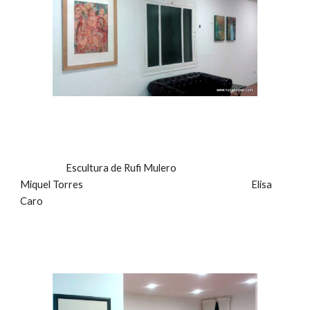
                      Escultura de Rufi Mulero                                                       
Miquel Torres                                                                                 Elisa 
Caro