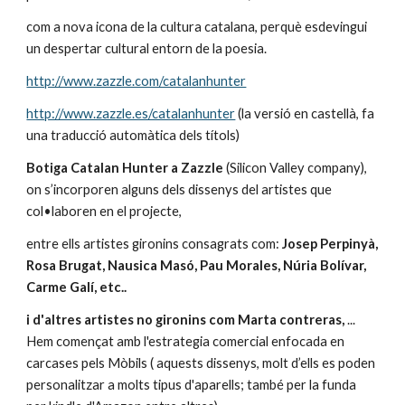
com a nova icona de la cultura catalana, perquè esdevingui 
un despertar cultural entorn de la poesia. 
http://www.zazzle.com/catalanhunter
http://www.zazzle.es/catalanhunter
 (la versió en castellà, fa 
una traducció automàtica dels títols)
Botiga Catalan Hunter a Zazzle
 (Silicon Valley company), 
on s’incorporen alguns dels dissenys del artistes que 
col•laboren en el projecte, 
entre ells artistes gironins consagrats com:
 Josep Perpinyà, 
Rosa Brugat, Nausica Masó, Pau Morales, Núria Bolívar, 
Carme Galí, etc.. 
i d'altres artistes no gironins com Marta contreras,
 ... 
Hem començat amb l'estrategia comercial enfocada en 
carcases pels Mòbils ( aquests dissenys, molt d’ells es poden 
personalitzar a molts tipus d'aparells; també per la funda 