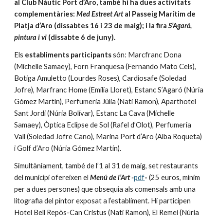
al Club Nàutic Port d’Aro, també hi ha dues activitats 
complementàries: 
Med Estreet Art
 al Passeig Marítim de 
Platja d’Aro (dissabtes 16 i 23 de maig); i la fira 
S’Agaró, 
pintura i vi
 (dissabte 6 de juny).
Els 
establiments participants
 són: Marcfranc Dona 
(Michelle Samaey), Forn Franquesa (Fernando Mato Cels), 
Botiga Amuletto (Lourdes Roses), Cardiosafe (Soledad 
Jofre), Marfranc Home (Emilia Lloret), Estanc S’Agaró (Núria 
Gómez Martín), Perfumeria Júlia (Nati Ramon), Aparthotel 
Sant Jordi (Núria Bolívar), Estanc La Cava (Michelle 
Samaey), Òptica Eclipse de Sol (Rafel d’Olot), Perfumeria 
Vall (Soledad Jofre Cano), Marina Port d’Aro (Alba Roqueta) 
i Golf d’Aro (Núria Gómez Martín).
Simultàniament, també de l’1 al 31 de maig, set restaurants 
del municipi ofereixen el 
Menú de l’Art -
pdf
-
 (25 euros, mínim 
per a dues persones) que obsequia als comensals amb una 
litografia del pintor exposat a l’establiment. Hi participen 
Hotel Bell Repòs-Can Cristus (Nati Ramon), El Remei (Núria 