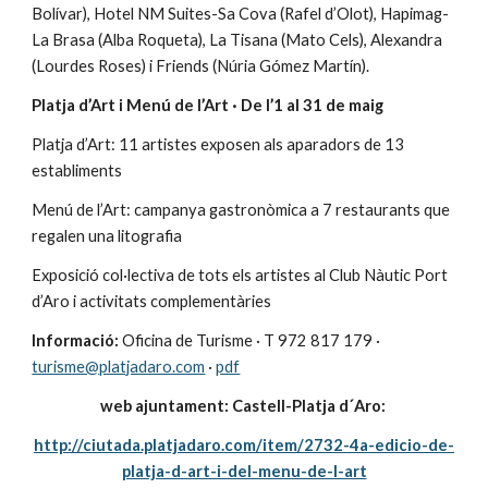
Bolívar), Hotel NM Suites-Sa Cova (Rafel d’Olot), Hapimag-
La Brasa (Alba Roqueta), La Tisana (Mato Cels), Alexandra 
(Lourdes Roses) i Friends (Núria Gómez Martín).
Platja d’Art i Menú de l’Art · De l’1 al 31 de maig
Platja d’Art: 11 artistes exposen als aparadors de 13 
establiments
Menú de l’Art: campanya gastronòmica a 7 restaurants que 
regalen una litografia
Exposició col·lectiva de tots els artistes al Club Nàutic Port 
d’Aro i activitats complementàries
Informació:
 Oficina de Turisme · T 972 817 179 · 
turisme@platjadaro.com
 · 
pdf
web ajuntament: Castell-Platja d´Aro: 
http://ciutada.platjadaro.com/item/2732-4a-edicio-de-
platja-d-art-i-del-menu-de-l-art